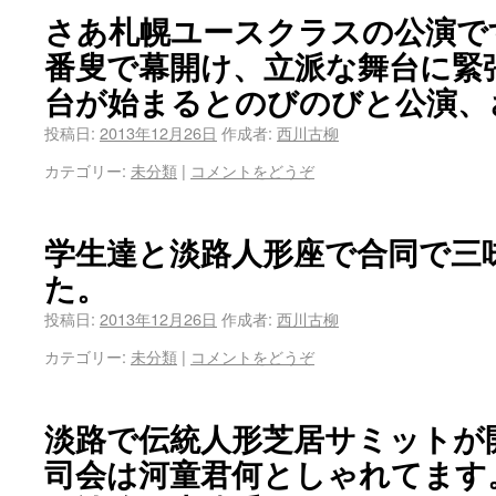
さあ札幌ユースクラスの公演で
番叟で幕開け、立派な舞台に緊
台が始まるとのびのびと公演、
投稿日:
2013年12月26日
作成者:
西川古柳
カテゴリー:
未分類
|
コメントをどうぞ
学生達と淡路人形座で合同で三
た。
投稿日:
2013年12月26日
作成者:
西川古柳
カテゴリー:
未分類
|
コメントをどうぞ
淡路で伝統人形芝居サミットが
司会は河童君何としゃれてます