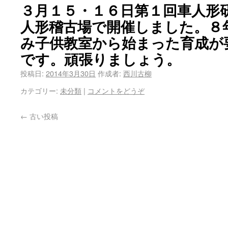
３月１５・１６日第１回車人形
人形稽古場で開催しました。８
み子供教室から始まった育成が
です。頑張りましょう。
投稿日:
2014年3月30日
作成者:
西川古柳
カテゴリー:
未分類
|
コメントをどうぞ
←
古い投稿