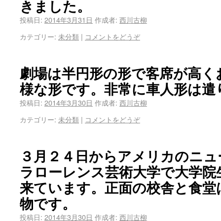
きました。
投稿日:
2014年3月31日
作成者:
西川古柳
カテゴリー:
未分類
|
コメントをどうぞ
劇場は半円形の形で客席が高く
様な形です。非常に車人形は遣
投稿日:
2014年3月30日
作成者:
西川古柳
カテゴリー:
未分類
|
コメントをどうぞ
３月２４日からアメリカのニュ
ラローレンス芸術大学で大学院
来ています。正面の校舎と食堂
物です。
投稿日:
2014年3月30日
作成者:
西川古柳