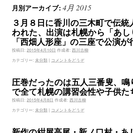
4月 2015
月別アーカイブ:
３月８日に香川の三木町で伝統
われた、出演は札幌から「あし
「西畑人形座」の三座で公演が
投稿日:
2015年4月10日
作成者:
西川古柳
カテゴリー:
未分類
|
コメントをどうぞ
圧巻だったのは五人三番叟、鳴
で全て札幌の講習会性や子供た
投稿日:
2015年4月8日
作成者:
西川古柳
カテゴリー:
未分類
|
コメントをどうぞ
新作の紺屋高尾・新ノ口村・あ