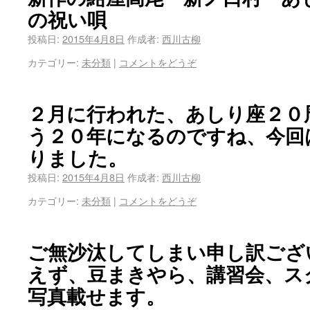
の祝い唄
投稿日:
2015年4月8日
作成者:
西川古柳
カテゴリー:
未分類
|
コメントをどうぞ
２月に行われた、あしり座２０
う２０年になるのですね、今回
りました。
投稿日:
2015年4月8日
作成者:
西川古柳
カテゴリー:
未分類
|
コメントをどうぞ
ご無沙汰してしまい申し訳ござ
えず、豆まきやら、講習会、ス
写真載せます。