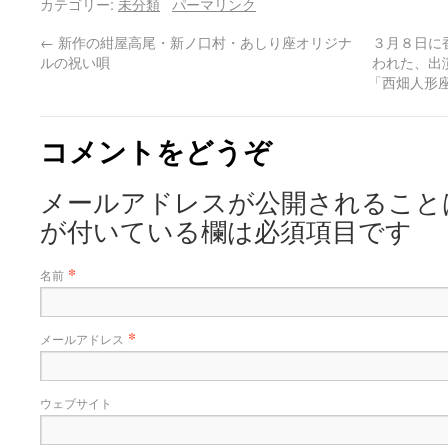
カテゴリー:
未分類
パーマリンク
←
新作の紺屋高尾・新ノ口村・あしり座オリジナ
３月８日に
ルの祝い唄
われた、出
「西畑人形
コメントをどうぞ
メールアドレスが公開されること
が付いている欄は必須項目です
*
名前
*
メールアドレス
ウェブサイト