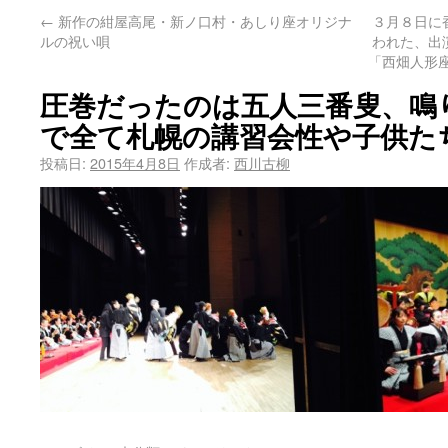
←
新作の紺屋高尾・新ノ口村・あしり座オリジナ
３月８日に
ルの祝い唄
われた、出
「西畑人形
圧巻だったのは五人三番叟、鳴
で全て札幌の講習会性や子供た
投稿日:
2015年4月8日
作成者:
西川古柳