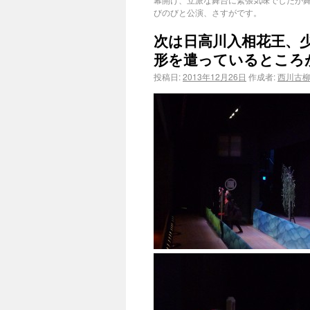
びのびと公演、さすがです。
次は日高川入相花王、
形を遣っているところ
投稿日:
2013年12月26日
作成者:
西川古