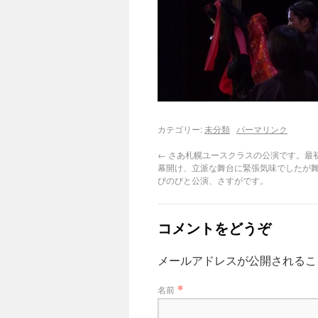
カテゴリー:
未分類
パーマリンク
←
さあ札幌ユースクラスの公演です。最
幕開け、立派な舞台に緊張気味でしたが
びのびと公演、さすがです。
コメントをどうぞ
メールアドレスが公開される
*
名前