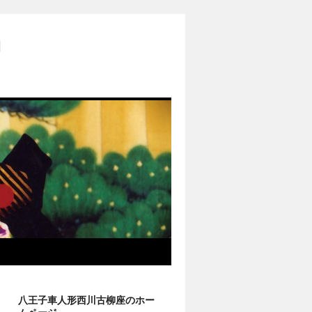
柳
八王子車人形西川古柳座のホー