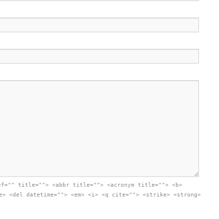
ef="" title=""> <abbr title=""> <acronym title=""> <b>
e> <del datetime=""> <em> <i> <q cite=""> <strike> <strong>