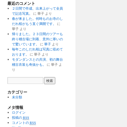
最近のコメント
２日間で作成、出来上がって全員
で記念写真。
に 華子 より
春が来ました。何時ものお寺のし
だれ桜がもう直ぐ満開です。
に
華子 より
帰りました。２３日間のツアーも
終り稽古場に到着、意外に寒いの
で驚いています。
に
華子
より
毎年このしだれ桜は写真に収めて
おります。
に 華子 より
モダンダンスとの共演、初の舞台
稽古衣装も奇抜かも。
に 華子 よ
り
カテゴリー
未分類
メタ情報
ログイン
投稿の
RSS
コメントの
RSS