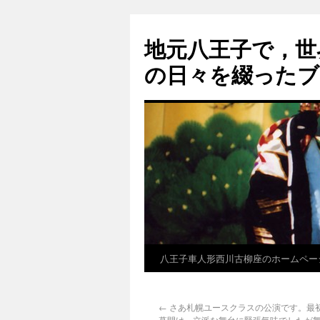
地元八王子で，世
の日々を綴ったブ
八王子車人形西川古柳座のホームペー
←
さあ札幌ユースクラスの公演です。最
幕開け、立派な舞台に緊張気味でしたが