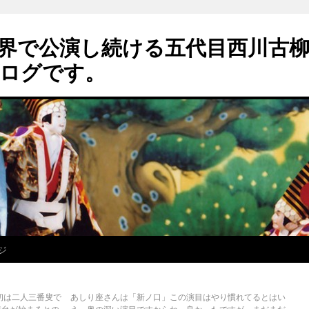
界で公演し続ける五代目西川古
ログです。
ジ
初は二人三番叟で
あしり座さんは「新ノ口」この演目はやり慣れてるとはい
舞台が始まるとの
え、奥の深い演目ですからね。良かったですが、まだまだ