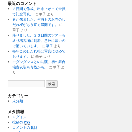
最近のコメント
２日間で作成、出来上がって全員
で記念写真。
に 華子 より
春が来ました。何時ものお寺のし
だれ桜がもう直ぐ満開です。
に
華子 より
帰りました。２３日間のツアーも
終り稽古場に到着、意外に寒いの
で驚いています。
に
華子
より
毎年このしだれ桜は写真に収めて
おります。
に 華子 より
モダンダンスとの共演、初の舞台
稽古衣装も奇抜かも。
に 華子 よ
り
カテゴリー
未分類
メタ情報
ログイン
投稿の
RSS
コメントの
RSS