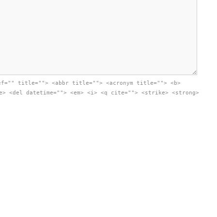
ef="" title=""> <abbr title=""> <acronym title=""> <b>
e> <del datetime=""> <em> <i> <q cite=""> <strike> <strong>