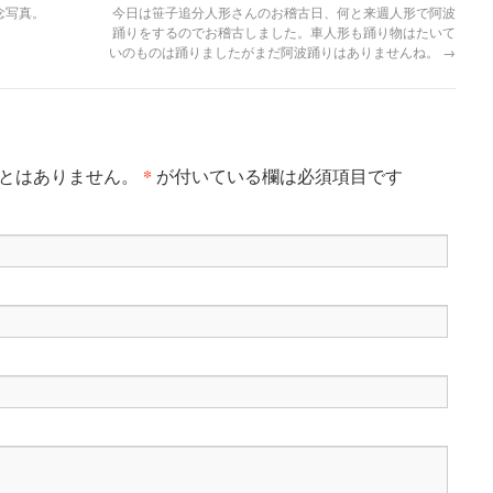
念写真。
今日は笹子追分人形さんのお稽古日、何と来週人形で阿波
踊りをするのでお稽古しました。車人形も踊り物はたいて
いのものは踊りましたがまだ阿波踊りはありませんね。
→
*
ことはありません。
が付いている欄は必須項目です