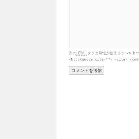
次の
HTML
タグと属性が使えます:
<a hr
<blockquote cite=""> <cite> <cod