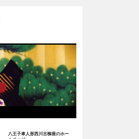
柳
八王子車人形西川古柳座のホー