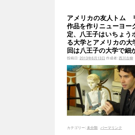
アメリカの友人トム 
作品を作りニューヨー
定、八王子はいちょう
る大学とアメリカの大
回は八王子の大学で細
投稿日:
2013年6月13日
作成者:
西川古柳
カテゴリー:
未分類
パーマリンク