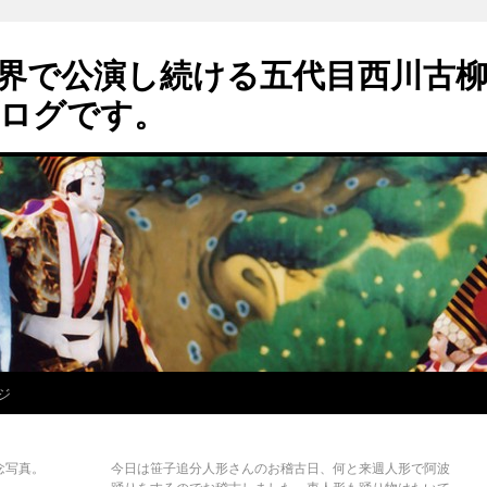
界で公演し続ける五代目西川古
ログです。
ジ
念写真。
今日は笹子追分人形さんのお稽古日、何と来週人形で阿波
踊りをするのでお稽古しました。車人形も踊り物はたいて