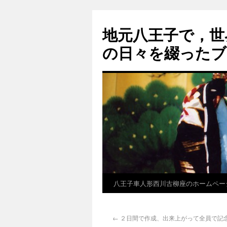
地元八王子で，世
の日々を綴ったブ
八王子車人形西川古柳座のホームペー
←
２日間で作成、出来上がって全員で記