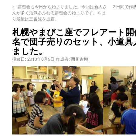
←
講習会も今日から始まりました。今回は新人さ
２日間で作
んが多く活気あふれる講習会の始まりです。やは
り最後は三番叟を披露。
札幌やまびこ座でフレアート開
名で団子売りのセット、小道具
ました。
投稿日:
2013年6月9日
作成者:
西川古柳