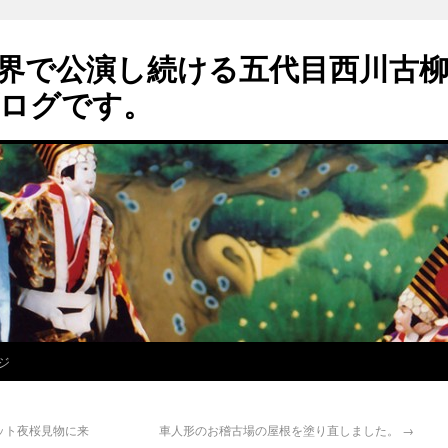
界で公演し続ける五代目西川古
ログです。
ジ
ット夜桜見物に来
車人形のお稽古場の屋根を塗り直しました。
→