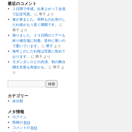
最近のコメント
２日間で作成、出来上がって全員
で記念写真。
に 華子 より
春が来ました。何時ものお寺のし
だれ桜がもう直ぐ満開です。
に
華子 より
帰りました。２３日間のツアーも
終り稽古場に到着、意外に寒いの
で驚いています。
に
華子
より
毎年このしだれ桜は写真に収めて
おります。
に 華子 より
モダンダンスとの共演、初の舞台
稽古衣装も奇抜かも。
に 華子 よ
り
カテゴリー
未分類
メタ情報
ログイン
投稿の
RSS
コメントの
RSS