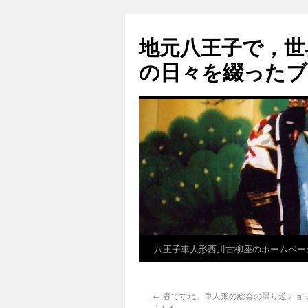
地元八王子で，世
の日々を綴ったブ
八王子車人形西川古柳座のホームペー
←
春ですね。車人形の総会の帰り道チョ
ました。