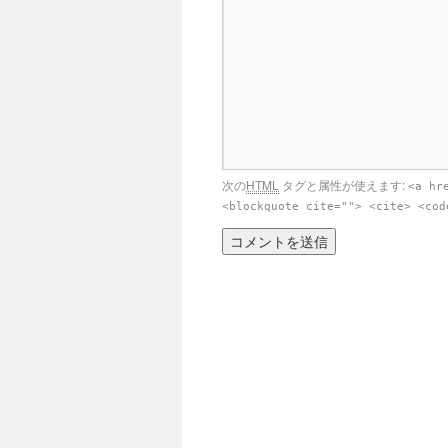
次の
HTML
タグと属性が使えます:
<a hr
<blockquote cite=""> <cite> <cod