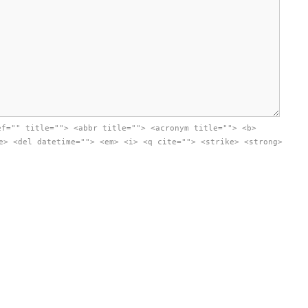
ef="" title=""> <abbr title=""> <acronym title=""> <b>
e> <del datetime=""> <em> <i> <q cite=""> <strike> <strong>