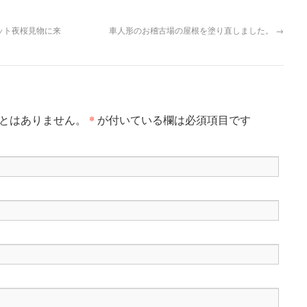
ット夜桜見物に来
車人形のお稽古場の屋根を塗り直しました。
→
*
ことはありません。
が付いている欄は必須項目です