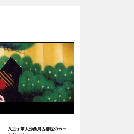
柳
八王子車人形西川古柳座のホー