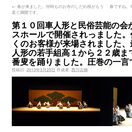
←
春が来ました。何時ものお寺のしだれ桜がもう
春ですね。
直ぐ満開です。
第１０回車人形と民俗芸能の会
スホールで開催されっました。
くのお客様が来場されました、
人形の若手組高１から２２歳ま
番叟を踊りました。圧巻の一言
投稿日:
2013年3月25日
作成者:
西川古柳