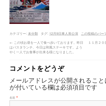
カテゴリー:
未分類
タグ:
12月9日車人形公演
この投稿のパー
←
この頃お昼を一人で食べ歩いております。昨日
１１月２０
はパスタランチ、今日は和風ステーキです。よう
やく一人でお食事が出来る様になりました。
コメントをどうぞ
メールアドレスが公開されること
が付いている欄は必須項目です
*
名前