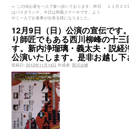
←
この頃お昼を一人で食べ歩いております。昨日
１１月２０
はパスタランチ、今日は和風ステーキです。よう
やく一人でお食事が出来る様になりました。
12月9日（日）公演の宣伝です
り師匠でもある西川柳峰の十三
す。新内浄瑠璃・義太夫・説経
公演いたします。是非お越し下
投稿日:
2012年11月14日
作成者:
西川古柳