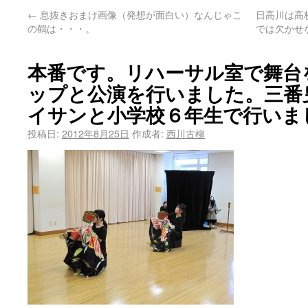
←
息抜きおまけ画像（発想が面白い）なんじゃこ
日高川は高
の鶴は・・・。
では欠かせ
本番です。リハーサル室で舞台
ップと公演を行いました。三番
イサンと小学校６年生で行いま
投稿日:
2012年8月25日
作成者:
西川古柳