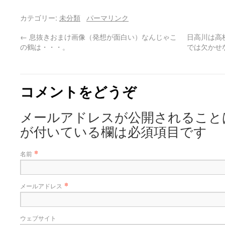
カテゴリー:
未分類
パーマリンク
←
息抜きおまけ画像（発想が面白い）なんじゃこ
日高川は高
の鶴は・・・。
では欠かせ
コメントをどうぞ
メールアドレスが公開されること
が付いている欄は必須項目です
*
名前
*
メールアドレス
ウェブサイト